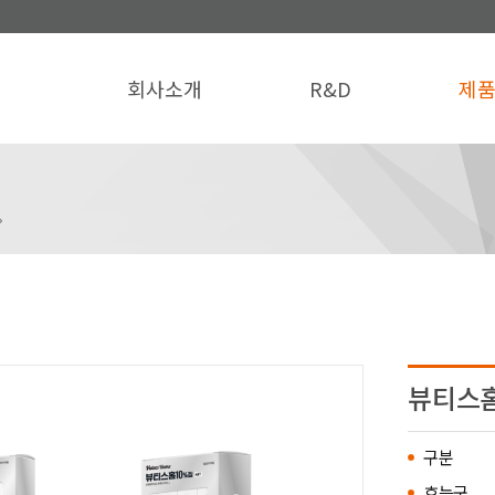
회사소개
R&D
제
뷰티스홈
구분
효능군