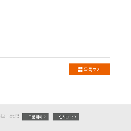
목록보기
대표 : 문병점
그룹웨어
인사EHR