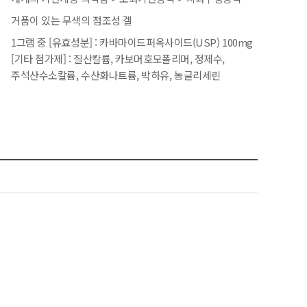
거품이 있는 무색의 점조성 겔
1그램 중 [유효성분] : 카바마이드퍼옥사이드(USP) 100mg
[기타 첨가제] : 질산칼륨, 카보머호모폴리머, 정제수,
주석산수소칼륨, 수산화나트륨, 박하유, 농글리세린