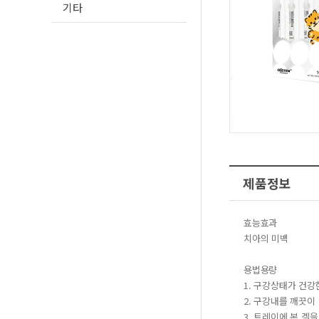
기타
제품정보
효능효과
치아의 미백
용법용량
1. 구강상태가 건강
2. 구강내를 깨끗이
3. 트레이에 본 겔을