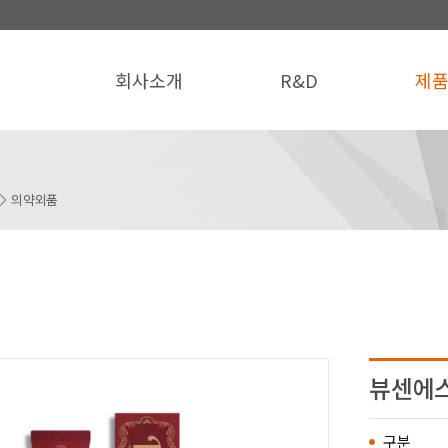
회사소개
R&D
제
의약외품
뷰센에
구분