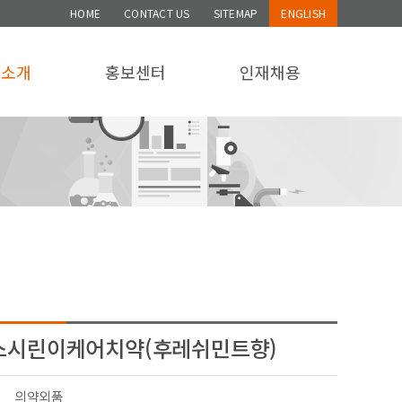
HOME
CONTACT US
SITEMAP
ENGLISH
품소개
홍보센터
인재채용
스시린이케어치약(후레쉬민트향)
의약외품