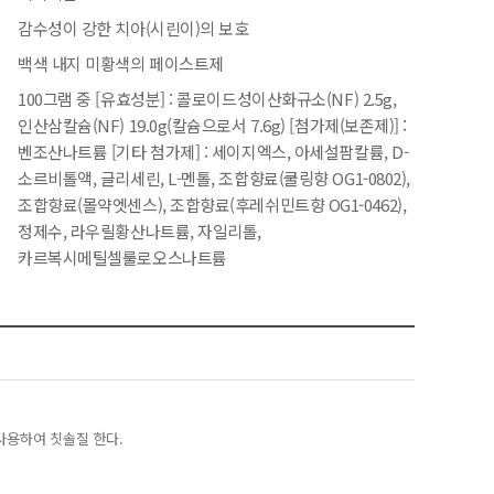
감수성이 강한 치아(시린이)의 보호
백색 내지 미황색의 페이스트제
100그램 중 [유효성분] : 콜로이드성이산화규소(NF) 2.5g,
인산삼칼슘(NF) 19.0g(칼슘으로서 7.6g) [첨가제(보존제)] :
벤조산나트륨 [기타 첨가제] : 세이지엑스, 아세설팜칼륨, D-
소르비톨액, 글리세린, L-멘톨, 조합향료(쿨링향 OG1-0802),
조합향료(몰약엣센스), 조합향료(후레쉬민트향 OG1-0462),
정제수, 라우릴황산나트륨, 자일리톨,
카르복시메틸셀룰로오스나트륨
사용하여 칫솔질 한다.